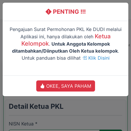
PENTING !!!
Pengajuan Surat Permohonan PKL Ke DUDI melalui
Ketua
Aplikasi ini, hanya dilakukan oleh
Kelompok
.
Untuk Anggota Kelompok
Buat Akun Ketua
Tambah Anggota +
Simpan Permanen
Selesai (Ambil Surat
ditambahkan/Diinputkan Oleh Ketua kelompok
PKL
Pilih Dudi
Ajuan
Tugas)
.
Untuk panduan bisa dilihat
Klik Disini
Formulir Pengajuan
Praktik Kerja Lapangan (PKL)
OKEE, SAYA PAHAM
Tahun 2026
Detail Ketua PKL
NISN Ketua *