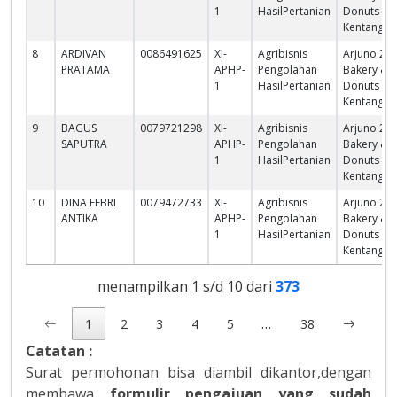
1
HasilPertanian
Donuts
Kentang
8
ARDIVAN
0086491625
XI-
Agribisnis
Arjuno 2
PRATAMA
APHP-
Pengolahan
Bakery &
1
HasilPertanian
Donuts
Kentang
9
BAGUS
0079721298
XI-
Agribisnis
Arjuno 2
SAPUTRA
APHP-
Pengolahan
Bakery &
1
HasilPertanian
Donuts
Kentang
10
DINA FEBRI
0079472733
XI-
Agribisnis
Arjuno 2
ANTIKA
APHP-
Pengolahan
Bakery &
1
HasilPertanian
Donuts
Kentang
menampilkan 1 s/d 10 dari
373
…
1
2
3
4
5
38
Catatan :
Surat permohonan bisa diambil dikantor,dengan
membawa
formulir pengajuan yang sudah