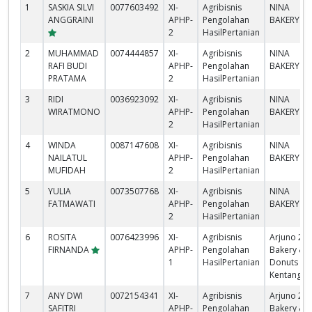
1
SASKIA SILVI
0077603492
XI-
Agribisnis
NINA
ANGGRAINI
APHP-
Pengolahan
BAKERY
2
HasilPertanian
2
MUHAMMAD
0074444857
XI-
Agribisnis
NINA
RAFI BUDI
APHP-
Pengolahan
BAKERY
PRATAMA
2
HasilPertanian
3
RIDI
0036923092
XI-
Agribisnis
NINA
WIRATMONO
APHP-
Pengolahan
BAKERY
2
HasilPertanian
4
WINDA
0087147608
XI-
Agribisnis
NINA
NAILATUL
APHP-
Pengolahan
BAKERY
MUFIDAH
2
HasilPertanian
5
YULIA
0073507768
XI-
Agribisnis
NINA
FATMAWATI
APHP-
Pengolahan
BAKERY
2
HasilPertanian
6
ROSITA
0076423996
XI-
Agribisnis
Arjuno 2
FIRNANDA
APHP-
Pengolahan
Bakery &
1
HasilPertanian
Donuts
Kentang
7
ANY DWI
0072154341
XI-
Agribisnis
Arjuno 2
SAFITRI
APHP-
Pengolahan
Bakery &