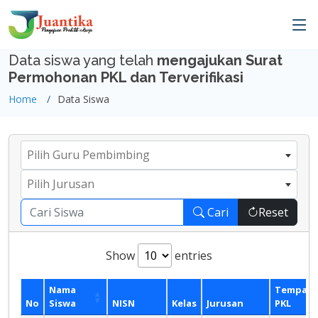
Data siswa yang telah
mengajukan Surat
Permohonan PKL dan Terverifikasi
Home
Data Siswa
Pilih Guru Pembimbing
Pilih Jurusan
Cari
Reset
Show
entries
Nama
Tempat
No
Siswa
NISN
Kelas
Jurusan
PKL